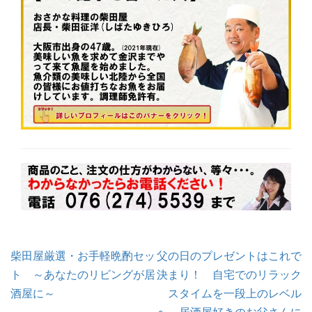
投
柴田屋厳選・お手軽晩酌セッ
父の日のプレゼントはこれで
稿
ト ～あなたのリビングが居
決まり！ 自宅でのリラック
ナ
ビ
酒屋に～
スタイムを一段上のレベル
ゲ
ー
へ。居酒屋好きのお父さんに