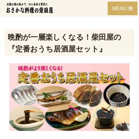
Skip
MENU
to
content
晩酌が一層楽しくなる！柴田屋の
『定番おうち居酒屋セット』