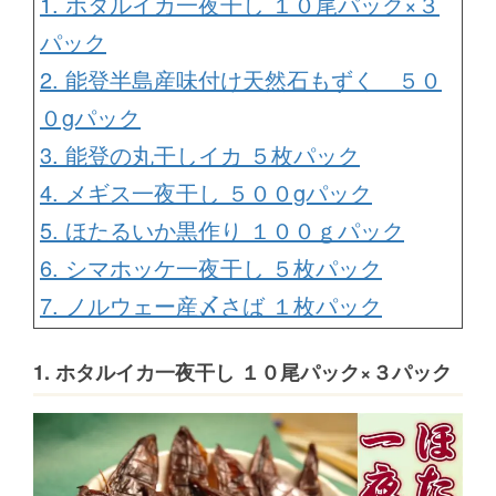
1. ホタルイカ一夜干し １０尾パック×３
パック
2. 能登半島産味付け天然石もずく ５０
０gパック
3. 能登の丸干しイカ ５枚パック
4. メギス一夜干し ５００gパック
5. ほたるいか黒作り １００ｇパック
6. シマホッケ一夜干し ５枚パック
7. ノルウェー産〆さば １枚パック
1. ホタルイカ一夜干し １０尾パック×３パック