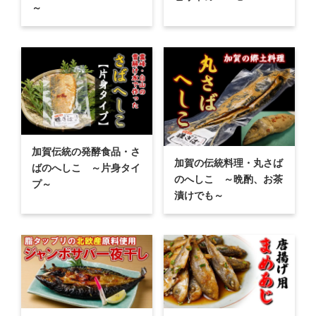
～
加賀伝統の発酵食品・さ
加賀の伝統料理・丸さば
ばのへしこ ～片身タイ
のへしこ ～晩酌、お茶
プ～
漬けでも～