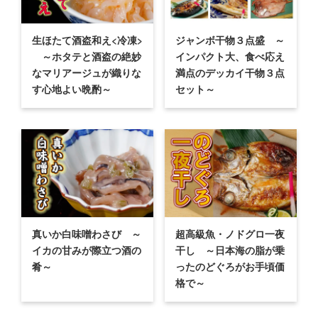
生ほたて酒盗和え<冷凍>
ジャンボ干物３点盛 ～
～ホタテと酒盗の絶妙
インパクト大、食べ応え
なマリアージュが織りな
満点のデッカイ干物３点
す心地よい晩酌～
セット～
真いか白味噌わさび ～
超高級魚・ノドグロ一夜
イカの甘みが際立つ酒の
干し ～日本海の脂が乗
肴～
ったのどぐろがお手頃価
格で～