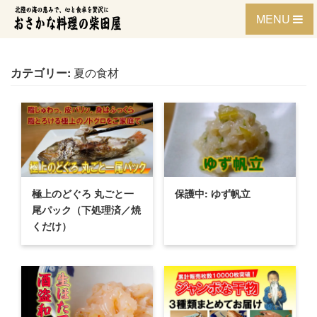
Skip
MENU
to
content
カテゴリー:
夏の食材
極上のどぐろ 丸ごと一
保護中: ゆず帆立
尾パック（下処理済／焼
くだけ）