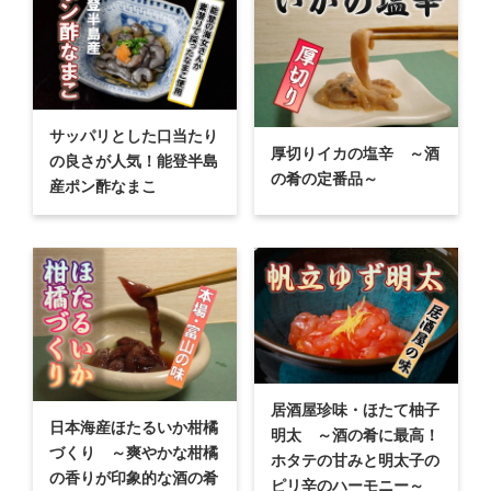
サッパリとした口当たり
厚切りイカの塩辛 ～酒
の良さが人気！能登半島
の肴の定番品～
産ポン酢なまこ
居酒屋珍味・ほたて柚子
日本海産ほたるいか柑橘
明太 ～酒の肴に最高！
づくり ～爽やかな柑橘
ホタテの甘みと明太子の
の香りが印象的な酒の肴
ピリ辛のハーモニー～