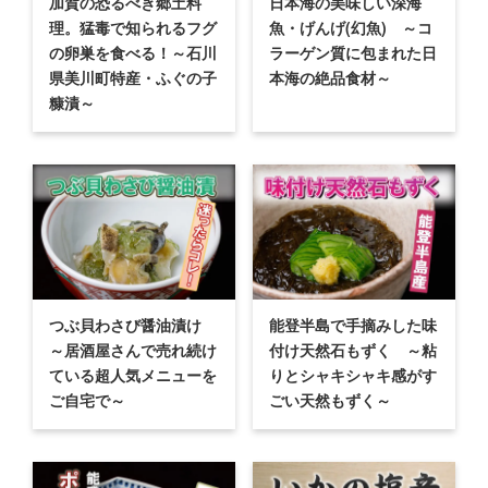
加賀の恐るべき郷土料
日本海の美味しい深海
理。猛毒で知られるフグ
魚・げんげ(幻魚) ～コ
の卵巣を食べる！～石川
ラーゲン質に包まれた日
県美川町特産・ふぐの子
本海の絶品食材～
糠漬～
つぶ貝わさび醤油漬け
能登半島で手摘みした味
～居酒屋さんで売れ続け
付け天然石もずく ～粘
ている超人気メニューを
りとシャキシャキ感がす
ご自宅で～
ごい天然もずく～