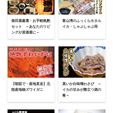
柴田屋厳選・お手軽晩酌
富山湾のふっくらホタル
セット ～あなたのリビ
イカ・しゃぶしゃぶ用
ングが居酒屋に～
【朝茹で・産地直送】北
真いか白味噌わさび ～
陸産地物ズワイガニ
イカの甘みが際立つ酒の
肴～