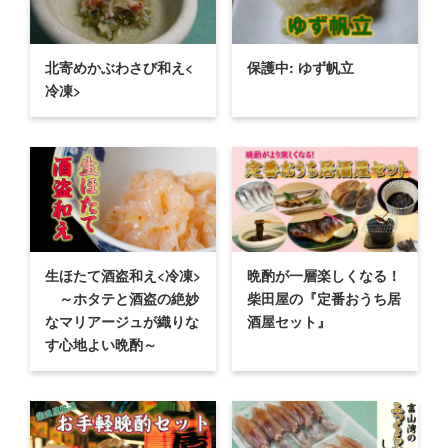
北寄めかぶわさび和え<
保護中: ゆず帆立
冷凍>
生ほたて酒盗和え<冷凍>
晩酌が一層楽しくなる！
～ホタテと酒盗の絶妙
柴田屋の『定番おうち居
なマリアージュが織りな
酒屋セット』
す心地よい晩酌～