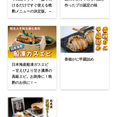
けるだけですぐ使える晩
作ったプロ認定の味
酌メニューの決定版。～
香箱がに甲羅詰め
日本海産船凍ガスエビ
～甘えびより甘さ濃厚の
高級エビ。お刺身に！晩
酌のお供に！～