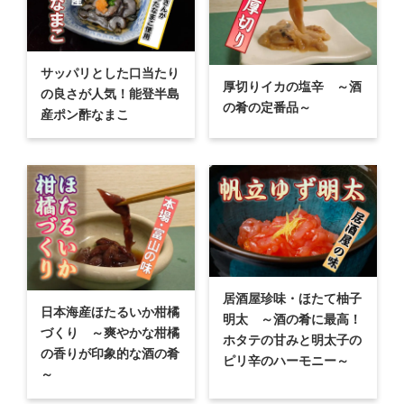
サッパリとした口当たり
厚切りイカの塩辛 ～酒
の良さが人気！能登半島
の肴の定番品～
産ポン酢なまこ
居酒屋珍味・ほたて柚子
日本海産ほたるいか柑橘
明太 ～酒の肴に最高！
づくり ～爽やかな柑橘
ホタテの甘みと明太子の
の香りが印象的な酒の肴
ピリ辛のハーモニー～
～