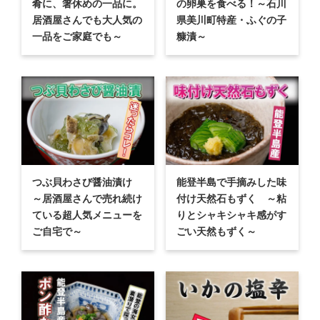
肴に、箸休めの一品に。
の卵巣を食べる！～石川
居酒屋さんでも大人気の
県美川町特産・ふぐの子
一品をご家庭でも～
糠漬～
つぶ貝わさび醤油漬け
能登半島で手摘みした味
～居酒屋さんで売れ続け
付け天然石もずく ～粘
ている超人気メニューを
りとシャキシャキ感がす
ご自宅で～
ごい天然もずく～