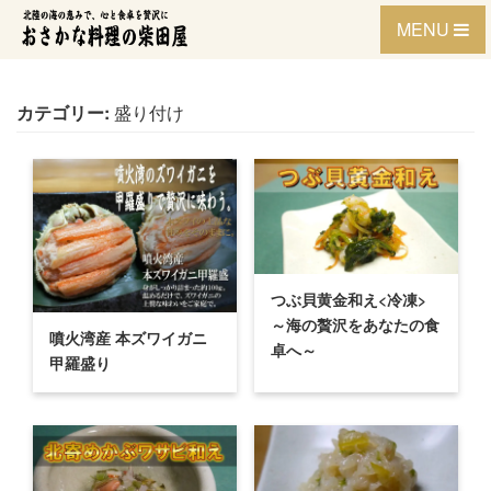
Skip
MENU
to
content
カテゴリー:
盛り付け
つぶ貝黄金和え<冷凍>
～海の贅沢をあなたの食
噴火湾産 本ズワイガニ
卓へ～
甲羅盛り