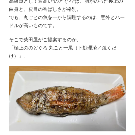
高級魚として名高い“のどぐろ”は、脂がのった極上の
白身と、皮目の香ばしさが格別。
でも、丸ごとの魚を一から調理するのは、意外とハー
ドルが高いものです。
そこで柴田屋がご提案するのが、
「極上ののどぐろ 丸ごと一尾（下処理済／焼くだ
け）」。