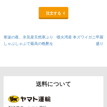
注文する
投
寒波の夜、氷見産天然寒ぶり
噴火湾産 本ズワイガニ甲羅
稿
しゃぶしゃぶで最高の晩酌を
盛り
ナ
ビ
ゲ
ー
シ
ョ
ン
送料について