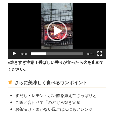
動
画
プ
レ
ー
ヤ
ー
00:00
00:10
※焼きすぎ注意！香ばしい香りが立ったら火を止めて
ください。
さらに美味しく食べるワンポイント
すだち・レモン・ポン酢を添えてさっぱりと
ご飯と合わせて「のどぐろ焼き定食」
お茶漬け・まかない風ごはんにもアレンジ