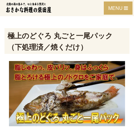
Skip
MENU
to
content
極上のどぐろ 丸ごと一尾パック
（下処理済／焼くだけ）