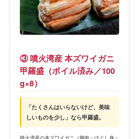
③ 噴火湾産 本ズワイガニ
甲羅盛（ボイル済み／100
g×8）
「たくさんはいらないけど、美味
しいものを少し」なら甲羅盛。
噴火湾産の本ズワイガニ（脚肉・ほぐし身・