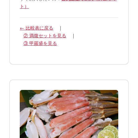
ト）
← 比較表に戻る
｜
② 満腹セットを見る
｜
③ 甲羅盛を見る