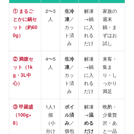
① まるご
2〜3
生冷
解凍
家族の
とかに鍋セ
人
凍
／
→鍋
週末
ット（約60
カッ
に入
鍋・ま
0g）
ト済
れる
ずはお
み
だけ
試し
② 満腹セ
4〜5
生冷
解凍
来客・
ット（1k
人
凍
／
→鍋
集ま
g・3L中
カッ
に入
り・し
心）
ト済
れる
っかり
み
だけ
満足
③ 甲羅盛
1人1
ボイ
解凍
晩酌・
（100g×
個
ル済
→
温
少量贅
8）
（小
み
／
める
沢・あ
分け
個包
だけ
と一品