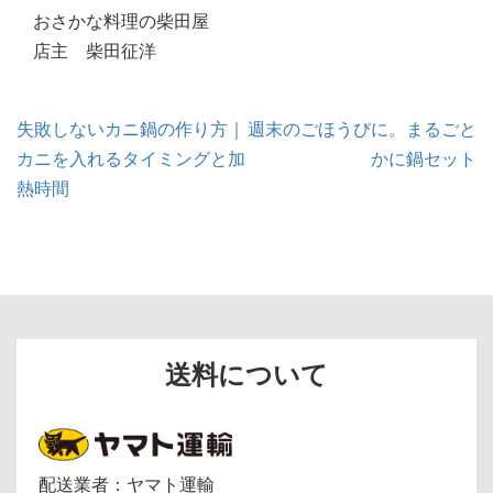
おさかな料理の柴田屋
店主 柴田征洋
投
失敗しないカニ鍋の作り方｜
週末のごほうびに。まるごと
稿
カニを入れるタイミングと加
かに鍋セット
ナ
ビ
熱時間
ゲ
ー
シ
ョ
ン
送料について
配送業者：ヤマト運輸